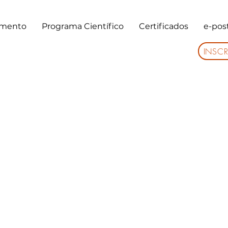
timento
Programa Científico
Certificados
e-pos
INSCR