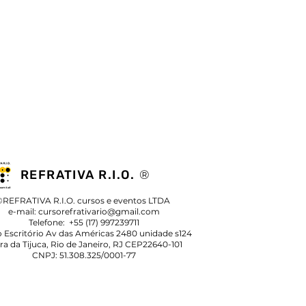
REFRATIVA R.I.O.
®
©REFRATIVA R.I.O. cursos e eventos LTDA
e-mail:
cursorefrativario@gmail.com
Telefone: +55 (17) 997239711
 Escritório Av das Américas 2480 unidade s124
ra da Tijuca, Rio de Janeiro, RJ CEP22640-101
CNPJ: 51.308.325/0001-77