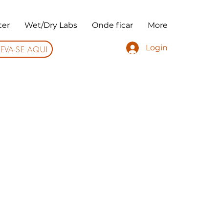
ter
Wet/Dry Labs
Onde ficar
More
Login
EVA-SE AQUI