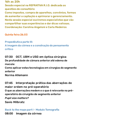
16h as 20h
Sessão especial na REFRATIVA R.I.O. dedicada as
questões de consultório
Como impostos, compra de aparelhos, convênios, formas
de aumentar a captação e aprimorar o gerenciamento.
Nesta sessão especial ouviremos especialistas que vão
compartilhar suas experiências e dar dicas valiosas.
Coordenação: Carolina Angeloni e Carla Medeiros
Quinta feira 26.03
Propedêutica parte III:
A imagem da córnea e a construção do pensamento
crítico
07:30 OCT, UBM e USG em óptica cirúrgica
De profundidade de câmara anterior até edema de
macula:
Como aplicar estas tecnologias em cirurgias do segmento
anterior
Norma Allemann
07:45 Interpretação prática das aberrações de
maior ordem no pré-operatório
O que as aberrações medem e o que é relevante no pré-
operatório do cirurgião de segmento anterior
Pupil size matters?
Savio Milbratz
Back to the maps part I - Modulo Tomografia
08:00 Imagem da córnea