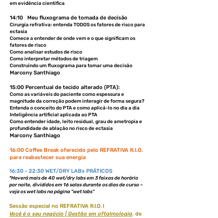
em evidência cientifica
14:10 Meu fluxograma de tomada de decisão
Cirurgia refrativa: entenda TODOS os fatores de risco para
ectasia
Comece a entender de onde vem e o que significam os
fatores de risco
Como analisar estudos de risco
Como interpretar métodos de triagem
Construindo um fluxograma para tomar uma decisão
Marcony Santhiago
15:00 Percentual de tecido alterado (PTA):
Como as variáveis do paciente como espessura e
magnitude da correção podem interagir de forma segura?
Entenda o conceito do PTA e como aplicá-lo no dia a dia
Inteligência artificial aplicada ao PTA
Como entender idade, leito residual, grau de ametropia e
profundidade de ablação no risco de ectasia
Marcony Santhiago
16:00 Coffee Break oferecido pelo REFRATIVA R.I.O.
para reabastecer sua energia
16:30 - 22:30 WET/DRY LABs PRÁTICOS
*Haverá mais de 40 wet/dry labs em 3 faixas de horário
por noite, divididos
em 16 salas durante os dias de curso –
veja os wet labs na página "wet labs"
Sessão especial no REFRATIVA R
I
O
I
.
.
.
Você é o seu negócio | Gestão em oftalmologia
.
de