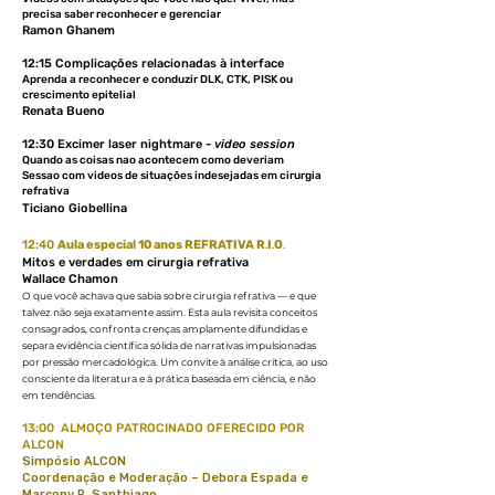
precisa saber reconhecer e gerenciar
Ramon Ghanem
12:15 Complicações relacionadas à interface
Aprenda a reconhecer e conduzir DLK, CTK, PISK ou
crescimento epitelial
Renata Bueno
12:30 Excimer laser nightmare -
video session
Quando as coisas nao acontecem como deveriam
Sessao com videos de situações indesejadas em cirurgia
refrativa
Ticiano Giobellina
12:40
Aula especial 10 anos REFRATIVA R
I
O
.
.
.
Mitos e verdades em cirurgia refrativa
Wallace Chamon
O que você achava que sabia sobre cirurgia refrativa — e que
talvez não seja exatamente assim. Esta aula revisita conceitos
consagrados, confronta crenças amplamente difundidas e
separa evidência científica sólida de narrativas impulsionadas
por pressão mercadológica. Um convite à análise crítica, ao uso
consciente da literatura e à prática baseada em ciência, e não
em tendências.
13:00 ALMOÇO PATROCINADO
OFERECIDO POR
ALCON
Simpósio ALCON
Coordenação e Moderação – Debora Espada e
Marcony R. Santhiago