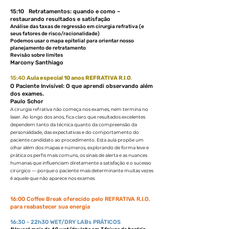
15:10 Retratamentos: quando e como –
restaurando resultados e satisfação
Análise das taxas de regressão em cirurgia refrativa (e
seus fatores de risco/racionalidade)
Podemos usar o mapa epitelial para orientar nosso
planejamento de retratamento
Revisão sobre limites
Marcony Santhiago
15:40
Aula especial 10 anos REFRATIVA R
I
O
.
.
.
O Paciente Invisível: O que aprendi observando além
dos exames.
Paulo Schor
A cirurgia refrativa não começa nos exames, nem termina no
laser. Ao longo dos anos, fica claro que resultados excelentes
dependem tanto da técnica quanto da compreensão da
personalidade, das expectativas e do comportamento do
paciente candidato ao procedimento. Esta aula propõe um
olhar além dos mapas e números, explorando de forma leve e
prática os perfis mais comuns, os sinais de alerta e as nuances
humanas que influenciam diretamente a satisfação e o sucesso
cirúrgico — porque o paciente mais determinante muitas vezes
é aquele que não aparece nos exames.
16:00 Coffee Break oferecido pelo REFRATIVA R.I.O.
para reabastecer sua energia
16:30 - 22h30 WET/DRY LABs PRÁTICOS