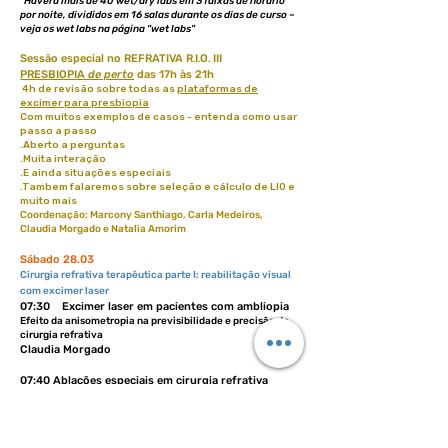
*Haverá mais de 40 wet/dry labs em 3 faixas de horário
por noite, divididos
em 16 salas durante os dias de curso –
veja os wet labs na página "wet labs"
Sessão especial no REFRATIVA R
I
O
III
.
.
.
PRESBIOPIA
de perto
das 17h às 21h
4h de revisão sobre todas as
plataformas de
excimer para presbiopia
Com muitos exemplos de casos -
entenda como usar
passo a passo
.Aberto a perguntas
.Muita interação
.E ainda situações especiais
.Tambem falaremos sobre seleção e cálculo de LIO e
muito mais
Coordenação: Marcony Santhiago, Carla Medeiros,
Claudia Morgado e Natalia Amorim
​​Sábado 28.03
Cirurgia refrativa terapêutica parte I: reabilitação visual
com excimer laser
07:30 Excimer laser em pacientes com ambliopia
Efeito da anisometropia na previsibilidade e precisão da
cirurgia refrativa
Claudia Morgado
07:40 Ablações especiais em cirurgia refrativa
Luisa Anaya
07:50 Indicações e planejamento de PTK
Como entender as opacidades que podem ser