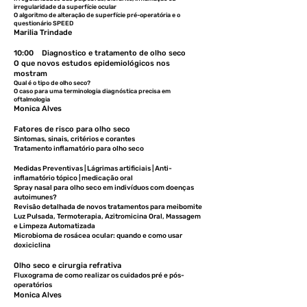
irregularidade da superfície ocular
O algoritmo de alteração de superfície pré-operatória e o
questionário SPEED
Marilia Trindade
10:00 Diagnostico e tratamento de olho seco
O que novos estudos epidemiológicos nos
mostram
Qual é o tipo de olho seco?
O caso para uma terminologia diagnóstica precisa em
oftalmologia
Monica Alves
Fatores de risco para olho seco
Sintomas, sinais, critérios e corantes
Tratamento inflamatório para olho seco
Medidas Preventivas | Lágrimas artificiais | Anti-
inflamatório tópico | medicação oral
Spray nasal para olho seco em indivíduos com doenças
autoimunes?
Revisão detalhada de novos tratamentos para meibomite
Luz Pulsada, Termoterapia, Azitromicina Oral, Massagem
e Limpeza Automatizada
Microbioma de rosácea ocular: quando e como usar
doxiciclina
Olho seco e cirurgia refrativa
Fluxograma de como realizar os cuidados pré e pós-
operatórios
Monica Alves