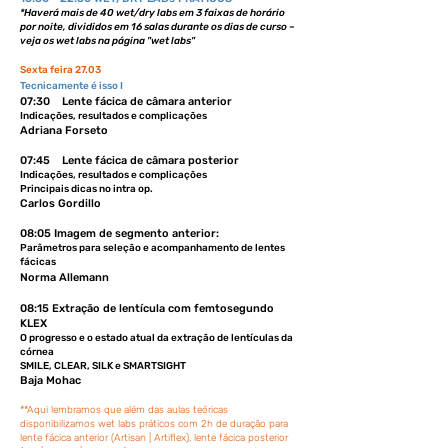
*Haverá mais de 40 wet/dry labs em 3 faixas de horário
por noite, divididos
em 16 salas durante os dias de curso –
veja os wet labs na página "wet labs"
Sexta feira 27.03
Tecnicamente é isso I
07:30 Lente fácica de câmara anterior
Indicações, resultados e complicações
Adriana Forseto
07:45 Lente fácica de câmara posterior
Indicações, resultados e complicações
Principais dicas no intra op.
Carlos Gordillo
08:05 Imagem de segmento anterior:
Parâmetros para seleção e acompanhamento de lentes
fácicas
Norma Allemann
08:15
Extração de lentícula com femtosegundo
KLEX
O progresso e o estado atual da extração de lentículas da
córnea
SMILE, CLEAR, SILK e SMARTSIGHT
Baja Mohac
**Aqui lembramos que além das aulas teóricas
disponibilizamos wet labs práticos com 2h de duração para
lente fácica anterior (Artisan | Artiflex), lente fácica posterior