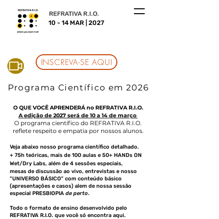
10 - 14 MAR | 2027
INSCREVA-SE AQUI
Programa Científico em 2026
O QUE VOCÊ APRENDERÁ no REFRATIVA R.I.O.
A
edição
de 2027 será de 10 a 14 de março
O programa científico do REFRATIVA R.I.O.
reflete respeito e empatia por nossos alunos.
Veja abaixo nosso programa científico detalhado.
+ 75h teóricas, mai
s de 100 aulas e 50+ HANDs ON
Wet/Dry Labs, além de 4 sessões especiais,
mesas de discussão ao vivo, entrevistas e nosso
"UNIVERSO BÁSICO" com conteúdo básico
(apresentações e caso
s) alem de nossa sessão
especial PRESBIOPIA
de perto
.
Todo o formato de ensino desenvolvido pelo
REFRATIVA R.I.O. que você só
encontra aqui.