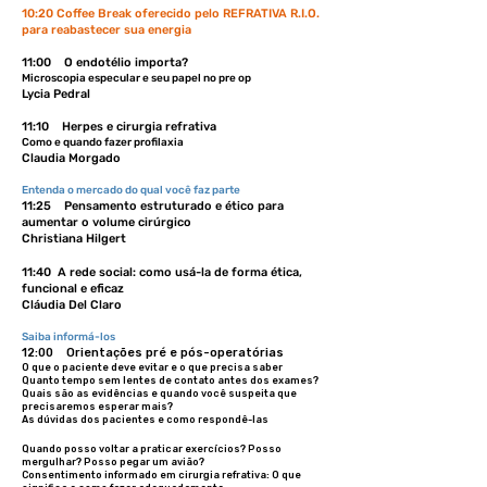
10:20 Coffee Break oferecido pelo REFRATIVA R.I.O.
para reabastecer sua energia
11:00 O endotélio importa?
Microscopia especular e seu papel no pre op
Lycia Pedral
11:10 Herpes e cirurgia refrativa
Como e quando fazer profilaxia
Claudia Morgado
Entenda o mercado do qual você faz parte
11:25 Pensamento estruturado e ético para
aumentar o volume cirúrgico
Christiana Hilgert
11:40
A rede social: como usá-la de forma ética,
funcional e eficaz
Cláudia Del Claro
Saiba informá-los
12:00 Orientações pré e pós-operatórias
O que o paciente deve evitar e o que precisa saber
Quanto tempo sem lentes de contato antes dos exames?
Quais são as evidências e quando você suspeita que
precisaremos esperar mais?
As dúvidas dos pacientes e como respondê-las
Quando posso voltar a praticar exercícios? Posso
mergulhar? Posso pegar um avião?
Consentimento informado em cirurgia refrativa: O que