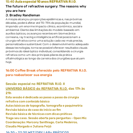
15:40
Aula especial 10 anos REFRATIVA R
I
O
.
.
.
The future of refractive surgery: The reasons why
you are here
J. Bradley Randleman
A miopia alcançou proporções epidêmicas e, nas próximas
décadas, poderá afetar até 70–75% da população mundial,
impondo um enorme impacto clínico, econômico, social e
ambiental. Diante das limitações do modelo baseado em
auxílios ópticos, os avanços recentes em biomecânica
corneana, ray tracing e inteligência artificial posicionam a
cirurgia refrativa como uma solução cada vez mais precisa,
personalizada e sustentável. Com o desenvolvimento adequado
dessas tecnologias, torna-se possível oferecer resultados visuais
próximos do ideal óptico individual, consolidando a cirurgia
refrativa como um dos principais pilares da prática
oftalmológica ao longo da carreira dos cirurgiões que atuam
hoje.
16:00 Coffee Break oferecido pelo REFRATIVA R.I.O.
para reabastecer sua energia
Sessão especial no REFRATIVA R
I
O
II
.
.
.
UNIVERSO
BÁSICO do REFRATIVA R.I.O.
das 17h às
21h
Esta sessão é dedicada ao passo a passo da cirurgia
refrativa com conteúdo básico
Aulas básicas de topografia, tomografia e paquimetria
Revisão básica do caso do início ao fim
Revisão básica de técnicas com dicas práticas
Traga seu caso. Sessão aberta para perguntas – Open Mic
Coordenação: Marcony Santhiago, Carla Medeiros,
Claudia Morgado e Juliana Feijó
16:30 - 22:30 WET/DRY LABs PRÁTICOS