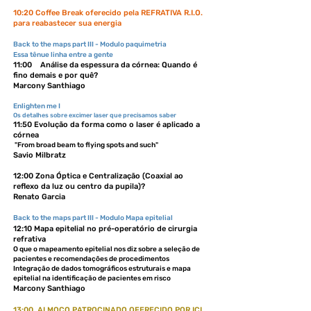
10:20 Coffee Break oferecido pela REFRATIVA R.I.O.
para reabastecer sua energia
Back to the maps part III - Modulo paquimetria
Essa tênue
linha entre a gente
11:00 Análise da espessura da córnea: Quando é
fino demais e por quê?
Marcony Santhiago
Enlighten me I
Os detalhes sobre excimer laser que precisamos saber
11:50 Evolução da forma como o laser é aplicado a
córnea
"From broad beam to flying spots and such"
Savio Milbratz
12:00 Zona Óptica e Centralização (Coaxial ao
reflexo da luz ou centro da pupila)?
Renato Garcia
Back to the maps part III - Modulo Mapa epitelial
12:10 Mapa epitelial no pré-operatório de cirurgia
refrativa
O que o mapeamento epitelial nos diz sobre a seleção de
pacientes e recomendações de procedimentos
Integração de dados tomográficos estruturais e mapa
epitelial na identificação de pacientes em risco
Marcony Santhiago​
13:00 ALMOÇO PATROCINADO
OFERECIDO POR ICL