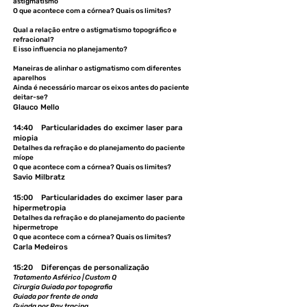
astigmatismo
O que acontece com a córnea? Quais os limites?
Qual a relação entre o astigmatismo topográfico e
refracional?
E isso influencia no planejamento?
Maneiras de alinhar o astigmatismo com diferentes
aparelhos
Ainda é necessário marcar os eixos antes do paciente
deitar-se?
Glauco Mello
14:40 Particularidades do excimer laser para
miopia
Detalhes da refração e do planejamento do paciente
míope
O que acontece com a córnea? Quais os limites?
Savio Milbratz
15:00 Particularidades do excimer laser para
hipermetropia
Detalhes da refração e do planejamento do paciente
hipermetrope
O que acontece com a córnea? Quais os limites?
Carla Medeiros
15:20 Diferenças de personalização
Tratamento Asférico | Custom Q
Cirurgia Guiada por topografia
Guiada por frente de onda
Guiada por Ray tracing