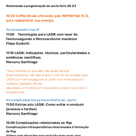
Retomando a programação de sexta feira 28.03
10:20 Coffee Break oferecido pelo REFRATIVA R.I.O.
para reabastecer sua energia
Tecnicamente é isso III
11:00 Tecnologias para LASIK com laser de
femtossegundo e Microceratomo mecânico
Filipe Guidotti
11:10 LASIK: Indicações, técnicas, particularidades e
evidências científicas.
Marcony Santhiago
**Aqui lembramos que além das aulas teóricas
disponibilizamos wet labs práticos com 2h de duração para
LASIK com femtossegundo e LASIK com microceratomo
mecânico (aparelho Moria).
Veja abaixo os horários em nossa rede social e nosso site e
programe-se:
It's complicated; but we know what to do - part II
11:50 Estrias pós LASIK: Como evitar e conduzir
(preco
ce e tardias)
Marcony Santhiago
12:00 Complicações relacionadas ao flap
Complicações intraoperatórias relacionadas à formação
de flap
Vídeos com situações que você não quer viver, mas