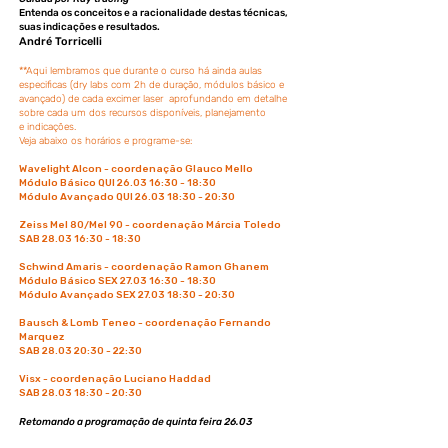
Entenda os conceitos e a racionalidade destas técnicas,
suas indicações e resultados.
André Torricelli
**Aqui lembramos que durante o curso há ainda aulas
especificas (dry labs com 2h de duração, módulos básico e
avançado) de cada excimer laser aprofundando em detalhe
sobre cada um dos recursos disponíveis, planejamento
e
indicações.
Veja abaixo os horários e programe-se:
Wavelight Alcon - coordenação Glauco Mello
Módulo Básico QUI 26.03 16:30 - 18:30
Módulo Avançado QUI 26.03 18:30 - 20:30
Zeiss Mel 80/Mel 90 - coordenação Márcia Toledo
SAB 28.03 16:30 - 18:30
Schwind Amaris - coordenação Ramon Ghanem
Módulo Básico SEX 27.03 16:30 - 18:30
Módulo Avançado SEX 27.03 18:30 - 20:30
Bausch & Lomb Teneo - coordenação Fernando
Marquez
SAB 28.03 20:30 - 22:30
Visx - coordenação Luciano Haddad
SAB 28.03 18:30 - 20:30
Retomando a programação de quinta feira 26.03