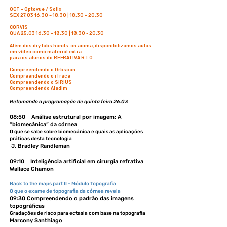
OCT – Optovue / Solix
SEX 27.03 16:30 – 18:30 | 18:30 – 20:30
CORVIS
QUA 25.03 16:30 – 18:30 | 18:30 - 20:30
Além dos dry labs hands-on acima, disponibilizamos aulas
em vídeo como material extra
para os alunos do REFRATIVA R.I.O.
Compreendendo o Orbscan
Compreendendo o iTrace
Compreendendo o SIRIUS
Compreendendo Aladim
Retomando a programação de quinta feira 26.03
08:50 Análise estrutural por imagem: A
“biomecânica” da córnea
O que se sabe sobre biomecânica e quais as aplicações
práticas desta tecnologia
J. Bradley Randleman
09:10 Inteligência artificial em cirurgia refrativa
Wallace Chamon
Back to the maps part II - Módulo Topografia
O que o exame de topografia da córnea revela
09:30 Compreendendo o padrão das imagens
topográficas
Gradações de risco para ectasia com base na topografia
Marcony Santhiago