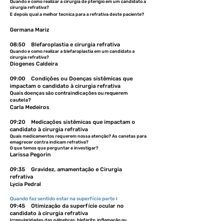
Quando e como realizar a cirurgia de pterígio em um candidato a
cirurgia refrativa?
E depois qual a melhor tecnica para a refrativa deste paciente?
Germana Mariz
08:50 Blefaroplastia e cirurgia refrativa
Quando e como realizar a blefaroplastia em um candidato a
cirurgia refrativa?
Diogenes Caldeira
09:00 Condições ou Doenças sistêmicas que
impactam o candidato à cirurgia refrativa
Quais doenças são contraindicações ou requerem
cautela?
Carla Medeiros
09:20 Medicações sistêmicas que impactam o
candidato à cirurgia refrativa
Quais medicamentos requerem nossa atenção? As canetas para
emagrecer contra indicam refrativa?
O que temos que perguntar e investigar?
Larissa Pegorin
09:35 Gravidez, amamentação e Cirurgia
refrativa
Lycia Pedral
Quando faz sentido estar na superfície parte I
09:45 Otimização da superfície ocular no
candidato à cirurgia refrativa
Irregularidades das pálpebras, blefarite, inflamação ou