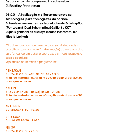
Os conceitos básicos que você precisa saber
J. Bradley Randleman
08:20 Atualização e diferenças entre as
tecnologias para tomografia da córnea
Entenda o que mostram as tecnologias de Scheimpflug
(Pentacam), Dual Scheimpflug (Galilei) e OCT
O que significam os displays e como interpretá-los
Nicole Larivoir
**Aqui lembramos que durante o curso há ainda aulas
especificas (dry labs com 2h de duração) de cada aparelho
aprofundando em detalhe sobre cada um dos recursos e
telas disponíveis.
Veja abaixo os horários e programe-se:
PENTACAM
QUI 26.03 16:30 – 18:30 | 18:30 – 20:30
Além de material extra em vídeo, disponível por até 30
dias após o curso.
GALILEI
SEX 27.03 16:30 – 18:30 | 18:30 – 20:30
Além de material extra em vídeo, disponível por até 30
dias após o curso.
ANTERION
QUI 26.03 16:30 – 18:30
OPD-Scan
QUI 26.03 20:30 - 22:30
MS-39
QUI 26.03 18:30 - 20:30