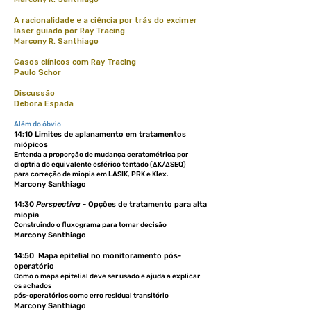
A racionalidade e a ciência por trás do excimer
laser guiado por Ray Tracing
Marcony R. Santhiago
Casos clínicos com Ray Tracing
Paulo Schor
Discussão
Debora Espada
Além do óbvio
14:10 Limites de aplanamento em tratamentos
miópicos
Entenda a proporção de mudança ceratométrica por
dioptria do equivalente esférico tentado (∆K/∆SEQ)
para correção de miopia em LASIK, PRK e Klex.
Marcony Santhiago
14:30
Perspectiva -
Opções de tratamento para alta
miopia
Construindo o fluxograma para tomar decisão
Marcony Santhiago
14:50 Mapa epitelial no monitoramento pós-
operatório
Como o mapa epitelial deve ser usado e ajuda a explicar
os achados
pós-operatórios como erro residual transitório
Marcony Santhiago