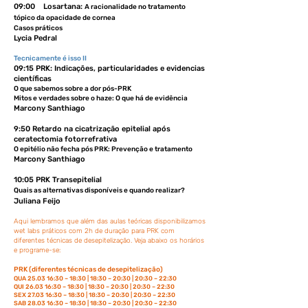
09:00 Losartana:
A racionalidade no tratamento
tópico da opacidade de cornea
Casos práticos
Lycia Pedral
Tecnicamente é isso II
09:15 PRK: Indicações, particularidades e evidencias
científicas
O que sabemos sobre a dor pós-PRK
Mitos e verdades sobre o haze: O que há de evidência
Marcony Santhiago
9:50 Retardo na cicatrização epitelial após
ceratectomia fotorrefrativa
O epitélio não fecha pós PRK: Prevenção e tratamento
Marcony Santhiago
10:05 PRK Transepitelial
Quais as alternativas disponíveis e quando realizar?
Juliana Feijo
Aqui lembramos que além das aulas teóricas disponibilizamos
wet labs práticos com 2h de duração para PRK com
diferentes técnicas de desepitelização. Veja abaixo os horários
e programe-se:
PRK (diferentes técnicas de desepitelização)
QUA 25.03 16:30 – 18:30 | 18:30 – 20:30 | 20:30 – 22:30
QUI 26.03 16:30 – 18:30 | 18:30 – 20:30 | 20:30 – 22:30
SEX 27.03 16:30 – 18:30 | 18:30 – 20:30 | 20:30 – 22:30
SAB 28.03 16:30 – 18:30 | 18:30 – 20:30 | 20:30 – 22:30