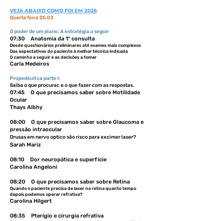
VEJA ABAIXO COMO FOI EM 2026
Quarta feira 25.03
O poder de um plano: A estratégia a seguir
07:30 Anatomia da
1ª
consulta
Desde questionários preliminares até exames mais complexos
Das expectativas do paciente à melhor técnica indicada
O caminho a seguir e as decisões a tomar
Carla Medeiros
Propedêutica parte I:
Saiba o que procurar, e o que fazer com as respostas.
07:45 O que precisamos saber sobre Motilidade
Ocular
​Thays Albhy
08:00 O que precisamos saber sobre Glaucoma e
pressão intraocular
Drusas em nervo optico são risco para excimer laser?
Sarah Mariz
08:10 Dor neuropática e superfície
Carolina Angeloni
08:20 O que precisamos saber sobre Retina
Quando o paciente precisa de laser na retina quanto tempo
depois podemos operar refrativa?
Carolina Hilgert
08:35 Pterígio e cirurgia refrativa