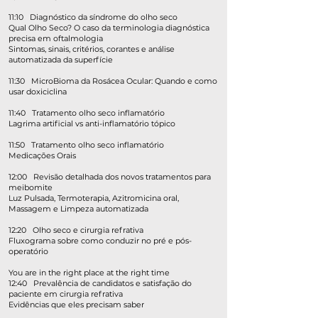
11:10 Diagnóstico da síndrome do olho seco
Qual Olho Seco? O caso da terminologia diagnóstica
precisa em oftalmologia
Sintomas, sinais, critérios, corantes e análise
automatizada da superfície
11:30 MicroBioma da Rosácea Ocular: Quando e como
usar doxiciclina
11:40 Tratamento olho seco inflamatório
Lagrima artificial vs anti-inflamatório tópico
11:50 Tratamento olho seco inflamatório
Medicações Orais
12:00 Revisão detalhada dos novos tratamentos para
meibomite
Luz Pulsada, Termoterapia, Azitromicina oral,
Massagem e Limpeza automatizada
12:20 Olho seco e cirurgia refrativa
Fluxograma sobre como conduzir no pré e pós-
operatório
You are in the right place at the right time
12:40 Prevalência de candidatos e satisfação do
paciente em cirurgia refrativa
Evidências que eles precisam saber