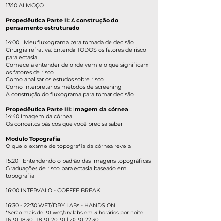
13:10 ALMOÇO
Propedêutica Parte II: A construção do
pensamento estruturado
14:00 Meu fluxograma para tomada de decisão
Cirurgia refrativa: Entenda TODOS os fatores de risco
para ectasia
Comece a entender de onde vem e o que significam
os fatores de risco
Como analisar os estudos sobre risco
Como interpretar os métodos de screening
A construção do fluxograma para tomar decisão
Propedêutica Parte III: Imagem da córnea
14:40 Imagem da córnea
Os conceitos básicos que você precisa saber
Modulo Topografia
O que o exame de topografia da córnea revela
15:20 Entendendo o padrão das imagens topográficas
Graduações de risco para ectasia baseado em
topografia
16:00 INTERVALO - COFFEE BREAK
16:30 - 22:30 WET/DRY LABs - HANDS ON
*Serão mais de 30 wet/dry labs em 3 horários por noite
16:30-18:30 | 18:30-20:30 | 20:30-22:30