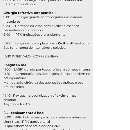
Como e porque chegamos ao perfil optimizado e aos
tratamentos asféricos
Cirurgia refrativa terapêutica I
9:00 Cirurgia guiada por topografia em córneas
irregulares
9:20 Correção da visão com excimer laser em
pacientes com ambliopia
9:40 PTK: Indicações e planejamento
10:00 Lançamento da plataforma
Oath
oathland.com
Sua ferramenta de inteligência coletiva.
10:30 INTERVALO - COFFEE BREAK
Enlighten me
11:00 LASIK guiado por topografia em córneas virgens​
11:20 Interpretação das aberrações de maior ordem no
pré-operatório
Manipulação cirúrgica das aberrações ópticas e seu
efeito clínico
11:40 Ray tracing optimization of excimer laser
ablation
Any room for AI?
É... Tecnicamente é isso I
12:00 PRK: Indicações, particularidades e evidencias
científicas | PRK transepitelial
O que sabemos sobre a dor pós PRK