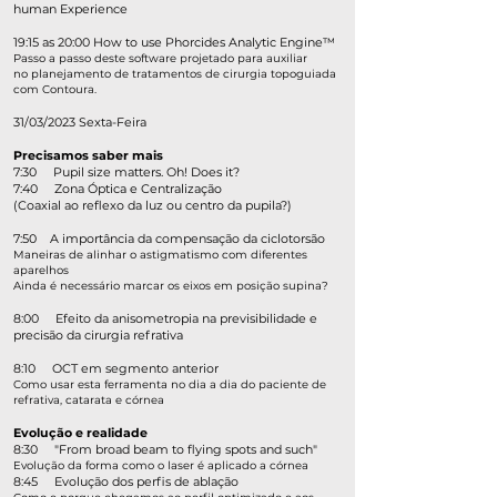
human Experience
19:15 as 20:00 How to use Phorcides Analytic Engine™️
Passo a passo deste software projetado para auxiliar
no planejamento de tratamentos de cirurgia topoguiada
com Contoura.
31/03/2023 Sexta-Feira
Precisamos saber mais
7:30 Pupil size matters. Oh! Does it?
7:40 Zona Óptica e Centralização
(Coaxial ao reflexo da luz ou centro da pupila?)
7:50 A importância da compensação da ciclotorsão
Maneiras de alinhar o astigmatismo com diferentes
aparelhos
Ainda é necessário marcar os eixos em posição supina?
8:00 Efeito da anisometropia na previsibilidade e
precisão da cirurgia refrativa
8:10 OCT em segmento anterior
Como usar esta ferramenta no dia a dia do paciente de
refrativa, catarata e córnea
Evolução e realidade
8:30 "From broad beam to flying spots and such"
Evolução da forma como o laser é aplicado a córnea
8:45 Evolução dos perfis de ablação