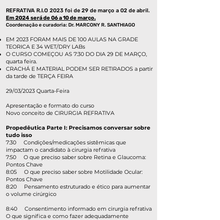
REFRATIVA R.I.O 2023 foi de 29 de março a 02 de abril.
Em 2024 será de 06 a 10 de março.
Coordenação e curadoria: Dr. MARCONY R. SANTHIAGO
EM 2023 FORAM MAIS DE 100 AULAS NA GRADE
TEORICA E 34 WET/DRY LABs
O CURSO COMEÇOU AS 7:30 DO DIA 29 DE MARÇO,
quarta feira.
CRACHÁ E MATERIAL PODEM SER RETIRADOS a partir
da tarde de TERÇA FEIRA
29/03/2023 Quarta-Feira
Apresentação e formato do curso
Novo conceito de CIRURGIA REFRATIVA
Propedêutica Parte I: Precisamos conversar sobre
tudo isso
7:30 Condições/medicações sistêmicas que
impactam o candidato à cirurgia refrativa
7:50 O que preciso saber sobre Retina e Glaucoma:
Pontos Chave
8:05 O que preciso saber sobre Motilidade Ocular:
Pontos Chave
8:20 Pensamento estruturado e ético para aumentar
o volume cirúrgico
8:40 Consentimento informado em cirurgia refrativa
O que significa e como fazer adequadamente