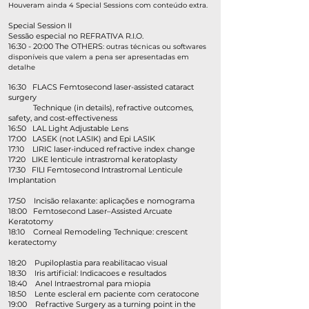
Houveram ainda 4 Special Sessions com conteúdo extra.
Special Session II
Sessão especial no REFRATIVA R.I.O.
16:30 - 20:00 The OTHERS
: outras técnicas ou softwares
disponíveis que valem a pena ser apresentadas em
detalhe
16:30 FLACS Femtosecond laser-assisted cataract
surgery
Technique (in details), refractive outcomes,
safety, and cost-effectiveness
​16:50 LAL Light Adjustable Lens
17:00 LASEK (not LASIK) and Epi LASIK
17:10 LIRIC laser-induced refractive index change
17:20 LIKE lenticule intrastromal keratoplasty
17:30 FILI Femtosecond Intrastromal Lenticule
Implantation
17:50 Incisão relaxante: aplicações e nomograma
18:00 Femtosecond Laser–Assisted Arcuate
Keratotomy
18:10 Corneal Remodeling Technique: crescent
keratectomy
18:20 Pupiloplastia para reabilitacao visual
18:30 Iris artificial: Indicacoes e resultados
18:40 Anel Intraestromal para miopia
18:50 Lente escleral em paciente com ceratocone
19:00 Refractive Surgery as a turning point in the