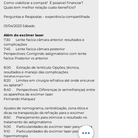
Como viabilizar a compra? É possível financiar?
Quais tem melhor relação custo-benefício?
Perguntas e Respostas – experiência compartilhada
01/04/2023 Sábado
Além do excimer laser
7:30 Lente facica câmara anterior: resultados e
complicações
7:45 Lente facica câmara posterior
Perspectives: Corrigindo astigmatismo com lente
facica: Posterior vs anterior
8:00 Extração de lentícula: Opções, técnica,
resultados e manejo das complicações
Detalhes importam
8:20 Limites em cirurgia refrativa até onde encurvar
ou aplanar?
8:40 Perspectives: Diferenças (e semelhanças) entre
os aparelhos de excimer laser
Fernando Marquez
Ajustes de nomograma, centralização, zona ótica e
dicas na transposição da refração para o excimer
8:50 Planejamento para otimizar o resultado no
tratamento do astigmatismo ​
9:00 Particularidades do excimer laser para miopia​
9:10 Particularidades do excimer laser para
hipermetropia