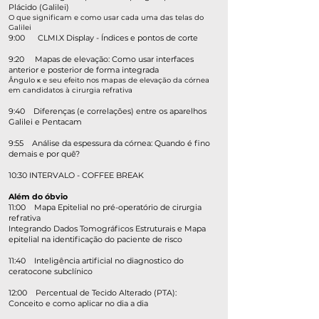
Plácido (Galilei)
O que significam e como usar cada uma das telas do
Galilei
9:00 CLMI.X Display - Índices e pontos de corte
9:20 Mapas de elevação: Como usar interfaces
anterior e posterior de forma integrada
Ângulo κ e seu efeito nos mapas de elevação da córnea
em candidatos à cirurgia refrativa
9:40 Diferenças (e correlações) entre os aparelhos
Galilei e Pentacam
9:55 Análise da espessura da córnea: Quando é fino
demais e por quê?
10:30 INTERVALO - COFFEE BREAK
Além do óbvio
11:00 Mapa Epitelial no pré-operatório de cirurgia
refrativa
Integrando Dados Tomográficos Estruturais e Mapa
epitelial na identificação do paciente de risco
11:40 Inteligência artificial no diagnostico do
ceratocone subclínico
12:00 Percentual de Tecido Alterado (PTA):
Conceito e como aplicar no dia a dia