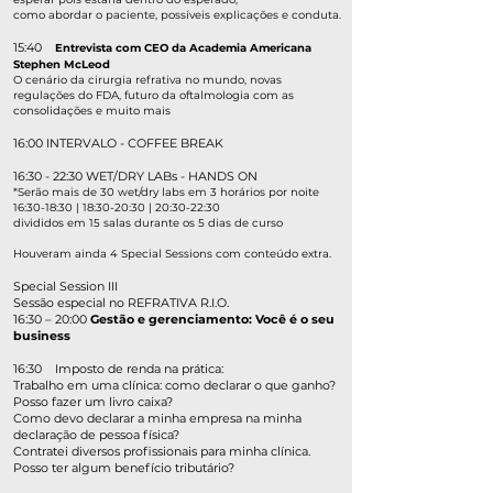
como abordar o paciente, possíveis explicações e conduta.
15:40
Entrevista com CEO da Academia Americana
Stephen McLeod
O cenário da cirurgia refrativa no mundo, novas
regulações do FDA, futuro da oftalmologia com as
consolidações e muito mais
16:00 INTERVALO - COFFEE BREAK​
16:30 - 22:30 WET/DRY LABs - HANDS ON
*Serão mais de 30 wet/dry labs em 3 horários por noite
16:30-18:30 | 18:30-20:30 | 20:30-22:30
divididos em 15 salas durante os 5 dias de curso
Houveram
ainda 4 Special Sessions com conteúdo extra.
Special Session III​
Sessão especial no REFRATIVA R.I.O.
16:30 – 20:00
Gestão e gerenciamento: Você é o seu
business
16:30 Imposto de renda na prática:
Trabalho em uma clínica: como declarar o que ganho?
Posso fazer um livro caixa?
Como devo declarar a minha empresa na minha
declaração de pessoa física?
Contratei diversos profissionais para minha clínica.
Posso ter algum benefício tributário?