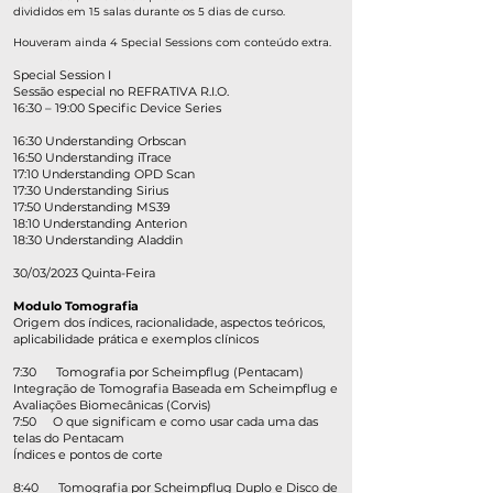
divididos em 15 salas durante os 5 dias de curso.
Houveram ainda
4
Special Sessions com conteúdo extra.
Special Session I​
Sessão especial no REFRATIVA R.I.O.
16:30 – 19:00 Specific Device Series
16:30 Understanding Orbscan
16:50 Understanding iTrace
17:10 Understanding OPD Scan
17:30 Understanding Sirius
17:50 Understanding MS39
18:10 Understanding Anterion
18:30 Understanding Aladdin
30/03/2023 Quinta-Feira
Modulo Tomografia
Origem dos índices, racionalidade, aspectos teóricos,
aplicabilidade prática e exemplos clínicos​
7:30 Tomografia por Scheimpflug (Pentacam)
Integração de Tomografia Baseada em Scheimpflug e
Avaliações Biomecânicas (Corvis)​
7:50 O que significam e como usar cada uma das
telas do Pentacam
Índices e pontos de corte
8:40 Tomografia por Scheimpflug Duplo e Disco de