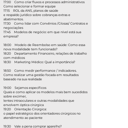
17:00 Como criar fluxos e processos administrativos
Como selecionar e formar equipe
17:15 ROL da ANS, planos de saúde
e respaldo jurídico sobre cobranças extras e
abatimentos.
17:30 Como lidar com Convênios /Glosas/ Contratos e
negociações
17:45 Modelos de negócio: em que nível está sua
empresa?
18:00 Modelo de Reembolso em saúde: Como essa
nova modalidade tem funcionado?
18:20 Departamento Financeiro, relações de trabalho
com médicos
18:30 Marketing Médico: Qual a importância?
18:50 Como medir performance / indicadores.
Como realizar uma gestão focada em resultados
baseado na sua realidade
19:00 Sejamos específicos
Quais e como aplicar os modelos mais bem sucedidos
sobre excimer,
lentes intraoculares e outras modalidades que
envolvem óptica cirúrgica
19:20 Orientação Cirúrgica:
o papel estratégico dos orientadores cirúrgicos no
atendimento ao paciente
19:30 Vale a pena comprar aparelho?