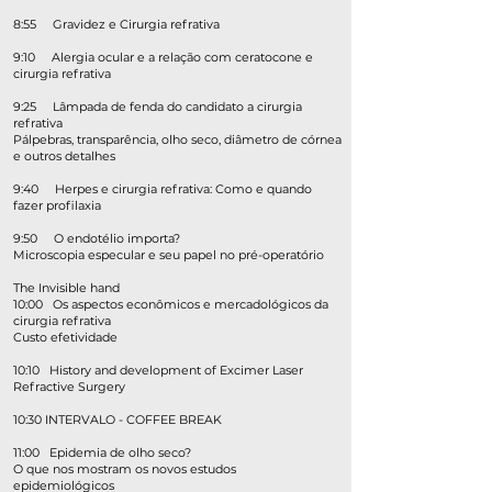
8:55 Gravidez e Cirurgia refrativa
9:10 Alergia ocular e a relação com ceratocone e
cirurgia refrativa
9:25 Lâmpada de fenda do candidato a cirurgia
refrativa
Pálpebras, transparência, olho seco, diâmetro de córnea
e outros detalhes
9:40 Herpes e cirurgia refrativa: Como e quando
fazer profilaxia
9:50 O endotélio importa?
Microscopia especular e seu papel no pré-operatório
The Invisible hand
10:00 Os aspectos econômicos e mercadológicos da
cirurgia refrativa
Custo efetividade
10:10 History and development of Excimer Laser
Refractive Surgery
10:30 INTERVALO - COFFEE BREAK
11:00 Epidemia de olho seco?
O que nos mostram os novos estudos
epidemiológicos