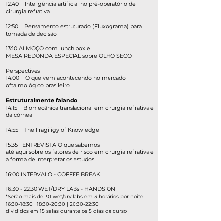
12:40 Inteligência artificial no pré-operatório de
cirurgia refrativa
12:50 Pensamento estruturado (Fluxograma) para
tomada de decisão
13:10 ALMOÇO com lunch box e
MESA REDONDA ESPECIAL sobre OLHO SECO
Perspectives
​14:00 O que vem acontecendo no mercado
oftalmológico brasileiro
Estruturalmente falando
14:15 Biomecânica translacional em cirurgia refrativa e
da córnea
14:55 The Fragiligy of Knowledge
15:35 ENTREVISTA O que sabemos
até aqui sobre os fatores de risco em cirurgia refrativa e
a forma de interpretar os estudos
16:00 INTERVALO - COFFEE BREAK
16:30 - 22:30 WET/DRY LABs - HANDS ON
*Serão mais de 30 wet/dry labs em 3 horários por noite
16:30-18:30 | 18:30-20:30 | 20:30-22:30
divididos em 15 salas durante os 5 dias de curso