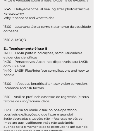
Mitos e verdades sobre o haze: O que há de evidência
​12:45 Delayed epithelial healing after photorefractive
keratectomy
Why it happens and what to do?
13:00 Losartana tópica como tratamento da opacidade
corneana
13:10 ALMOÇO
É... Tecnicamente é isso II
14:00 LASIK parte I: Indicações, particularidades e
evidencias científicas
14:30 Perspectives: Aparelhos disponíveis para LASIK
com FS e MK
14:40 LASIK Flap/Interface complications and how to
handle
15:00 Infectious keratitis after laser vision correction:
Incidence and risk factors
15:10 Análise profunda das taxas de regressão (e seus
fatores de risco/racionalidade)
15:20 Baixa acuidade visual no pós-operatório:
possíveis explicações, o que fazer e quando?
Serão abordadas situações não infecciosas no pós op
imediato que justifiquem visão não satisfatória,
quando seria o momento de se preocupar e até quando
esperar pois estaria dentro do esperado,