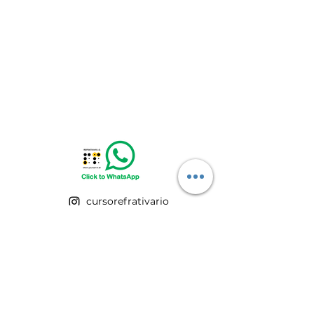
cursorefrativario
®
REFRATIVA R.I.O.