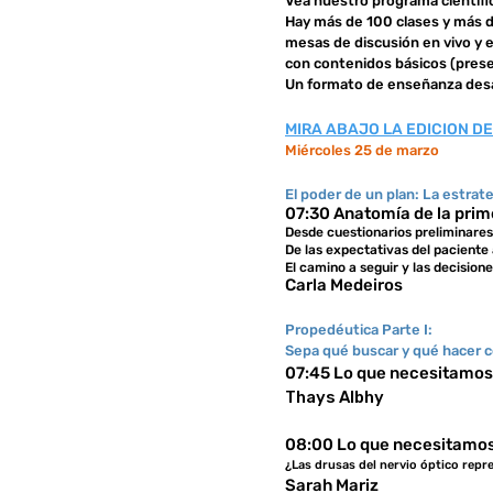
Vea nuestro programa científic
Hay más de 100 clases y más 
mesas de discusión en vivo y 
con contenidos básicos (pres
Un formato de enseñanza desar
MIRA ABAJO LA EDICION DE
Miércoles 25 de marzo
El poder de un plan: La estrate
07:30 Anatomía de la prim
Desde cuestionarios preliminar
De las expectativas del paciente 
El camino a seguir y las decision
Carla Medeiros
Propedéutica Parte I:
Sepa qué buscar y qué hacer c
07:45 Lo que necesitamos 
Thays Albhy
08:00 Lo que necesitamos
¿Las drusas del nervio óptico repr
Sarah Mariz