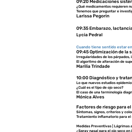
09:20 Medicaciones sistém
¿Qué medicamentos requieren nu
Tenemos que preguntar e investi
Larissa Pegorin
09:35 Embarazo, lactancia 
Lycia Pedral
Cuando tiene sentido estar en 
09:45 Optimización de la s
Irregularidades de los párpados, i
El algoritmo de alteración de sup
Marilia Trindade
10:00 Diagnóstico y trata
Lo que nuevos estudios epidemio
¿Cuál es el tipo de ojo seco?
El caso de una terminología diag
Mónica Alves
Factores de riesgo para el
Síntomas, signos, criterios y col
Tratamiento inflamatorio para el
Medidas Preventivas | Lágrimas ar
¿Spray nasal para el ojo seco e