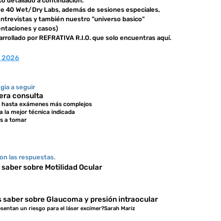
o detallado a continuación.
de 40 Wet/Dry Labs,
además de sesiones especiales,
entrevistas y también nuestro "universo basico"
entaciones y casos)
rollado por REFRATIVA R.I.O. que solo encuentras aquí.
 2026
gia a seguir
era consulta
es hasta exámenes más complejos
a la mejor técnica indicada
es a tomar
on las respuestas.
saber sobre Motilidad Ocular
 saber sobre Glaucoma y presión intraocular
esentan un riesgo para el láser excímer?Sarah Mariz