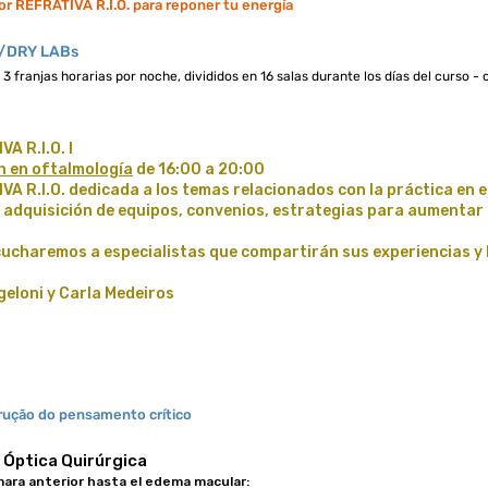
or REFRATIVA R.I.O. para reponer tu energía
T/DRY LABs
 franjas horarias por noche, divididos en 16 salas durante los días del curso - 
A R.I.O. I
ón en oftalmología
de 16:00 a 20:00
VA R.I.O. dedicada a los temas relacionados con la práctica en e
adquisición de equipos, convenios, estrategias para aumentar 
scucharemos a especialistas que compartirán sus experiencias y
geloni y Carla Medeiros
rução do pensamento crítico
 Óptica Quirúrgica
mara anterior hasta el edema macular: