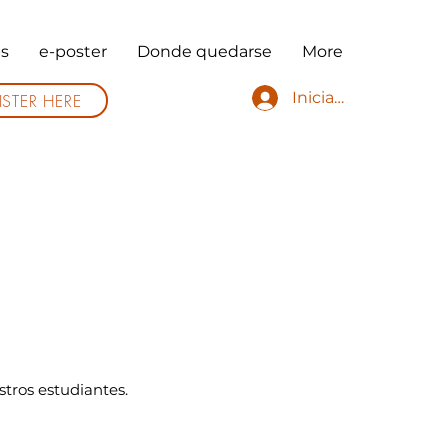
s
e-poster
Donde quedarse
More
Iniciar sesión
ISTER HERE
stros estudiantes.