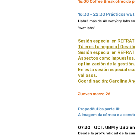
16:00 Coffee Break ofrecido p
16:30 - 22:30 Prácticos WE
Habrá más de 40 wet/dry labs en 3
"wet labs"
Sesión especial en REFRATIV
Tú eres tu negocio | Gesti
Sesión especial en REFRATI
Aspectos como impuestos, 
optimización de la gestión.
En esta sesión especial e
valiosos.
Coordinación: Carolina An
Jueves marzo 26
Propedêutica parte III:
A imagem da córnea e a const
07:30
OCT, UBM y USG en
Desde la profundidad de la cá