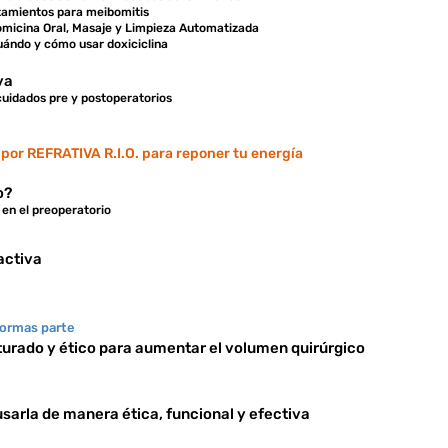
atamientos para meibomitis
omicina Oral, Masaje y Limpieza Automatizada
uándo y cómo usar doxiciclina
va
cuidados pre y postoperatorios
 por REFRATIVA R.I.O. para reponer tu energía
o?
 en el preoperatorio
activa
formas parte
urado y ético para aumentar el volumen quirúrgico
usarla de manera ética, funcional y efectiva