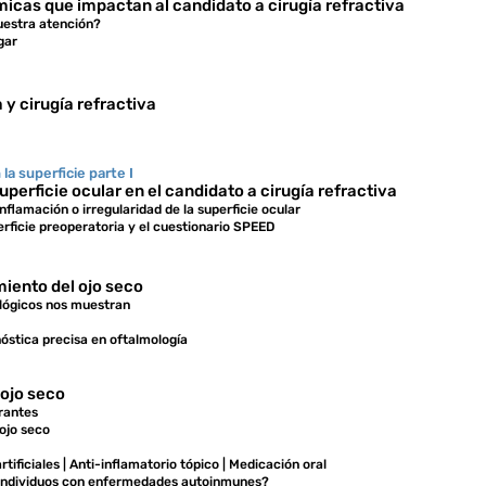
icas que impactan al candidato a cirugía refractiva
estra atención?
gar
y cirugía refractiva
la superficie parte I
uperficie ocular en el candidato a cirugía refractiva
nflamación o irregularidad de la superficie ocular
erficie preoperatoria y el cuestionario SPEED
miento del ojo seco
lógicos nos muestran
nóstica precisa en oftalmología
 ojo seco
orantes
 ojo seco
tificiales | Anti-inflamatorio tópico | Medicación oral
n individuos con enfermedades autoinmunes?