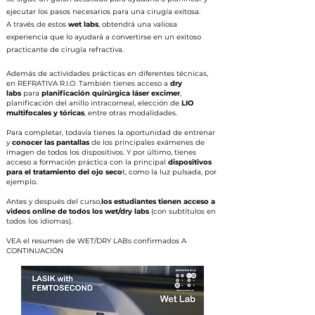
ejecutar los pasos necesarios para una cirugía exitosa.
A través de estos
wet labs
, obtendrá una valiosa
experiencia que lo ayudará a convertirse en un exitoso
practicante de cirugía refractiva.
Además de actividades prácticas en diferentes técnicas,
en REFRATIVA R.I.O. También tienes acceso a
dry
labs
para
planificación quirúrgica láser excimer
,
planificación del anillo intracorneal, elección de
LIO
multifocales y tóricas
, entre otras modalidades.
Para completar, todavía tienes la oportunidad de entrenar
y
conocer las pantallas
de los principales exámenes de
imagen de todos los dispositivos. Y por último, tienes
acceso a formación práctica con la principal
dispositivos
para el tratamiento del ojo seco
t, como la luz pulsada, por
ejemplo.
Antes y después del curso,
los estudiantes tienen acceso a
videos online de todos los wet/dry labs
(con subtítulos en
todos los idiomas).
VEA el resumen de WET/DRY LABs confirmados A
CONTINUACIÓN