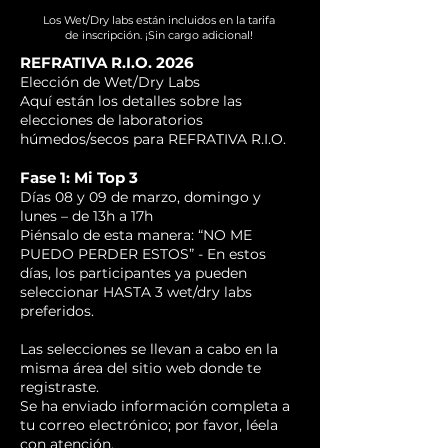
Los Wet/Dry labs están incluidos en la tarifa
de inscripción. ¡Sin cargo adicional!
REFRATIVA R.I.O. 2026
Elección de Wet/Dry Labs
Aquí están los detalles sobre las
elecciones de laboratorios
húmedos/secos para REFRATIVA R.I.O.
Fase 1: Mi Top 3
Días 08 y 09 de marzo, domingo y
lunes – de 13h a 17h
Piénsalo de esta manera: “NO ME
PUEDO PERDER ESTOS” - En estos
días, los participantes ya pueden
seleccionar HASTA 3 wet/dry labs
preferidos.
Las selecciones se llevan a cabo en la
misma área del sitio web donde te
registraste.
Se ha enviado información completa a
tu correo electrónico; por favor, léela
con atención.