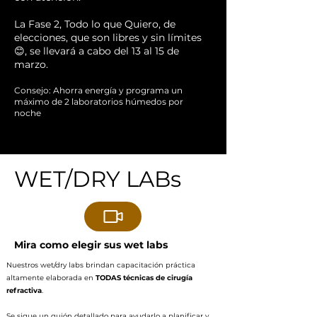
La Fase 2, Todo lo que Quiero, de
elecciones, que son libres y sin límites
😊, se llevará a cabo del 13 al 15 de
marzo.
Consejo: Ahorra energía y programa un
máximo de 2 laboratorios húmedos por
noche
.
WET/DRY LABs
Mira como elegir sus wet labs
Nuestros wet/dry labs brindan capacitación práctica
altamente elaborada en
TODAS
técnicas de cirugía
refractiva
.
Se sigue un guión detallado para ayudarlo a planificar y