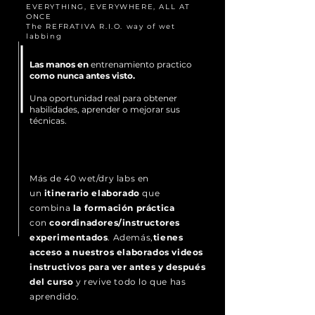
EVERYTHING, EVERYWHERE, ALL AT
ONCE
The REFRATIVA R.I.O. way of wet
labbing
Las manos en
entrenamiento practico
como nunca antes visto.
Una oportunidad real para obtener
habilidades, aprender o mejorar sus
técnicas.
Más de 40 wet/dry labs en
un
itinerario elaborado
que
combina
la formación práctica
con
coordinadores/instructores
experimentados
. Además,
tienes
acceso a nuestros elaborados videos
instructivos para ver antes y después
del curso
y revive todo lo que has
aprendido.